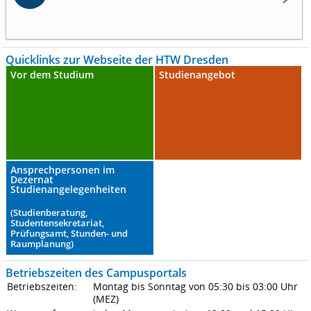
Quicklinks zur Webseite der HTW Dresden
Vor dem Studium
Studienangebot
Ansprechpersonen im
Dezernat
Studienangelegenheiten
(Studienberatung,
Studentensekretariat,
Prüfungsamt, Stunden- und
Raumplanung)
Betriebszeiten des Campusportals
Betriebszeiten:
Montag bis Sonntag von 05:30 bis 03:00 Uhr
(MEZ)